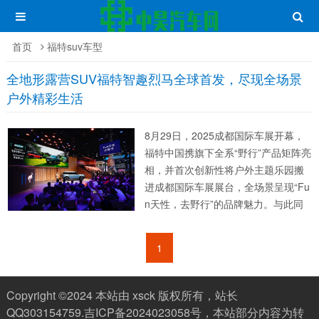
首页
福特suv车型
全地形露营SUV福特智趣烈马全球首发，尽现全场景
户外精彩生活
8月29日，2025成都国际车展开幕，
福特中国携旗下全系“野行”产品矩阵亮
相，并首次创新性将户外主题乐园搬
进成都国际车展展台，全场景呈现“Fu
n天性，去野行”的品牌魅力。与此同
时，福特首款全地形露营SUV在本届
成都国际车展正式全球首秀，并宣布
1
车型中文命名为“福特智趣烈马”。...
Copyright ©2024 本站由 xsck 版权所有，站长
QQ303154759.
吉ICP备2024023058号
，本站部分内容为转