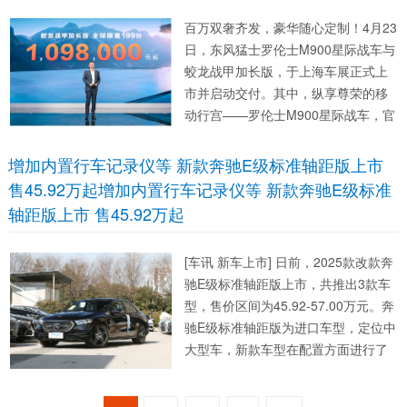
言。 一、价格战：奥...
百万双奢齐发，豪华随心定制！4月23
日，东风猛士罗伦士M900星际战车与
蛟龙战甲加长版，于上海车展正式上
市并启动交付。其中，纵享尊荣的移
动行宫——罗伦士M900星际战车，官
方指导价128.8万元起，全球限量66
台；匠心定制的私享空间——蛟龙战
增加内置行车记录仪等 新款奔驰E级标准轴距版上市
甲加长版官方指导价109.8万元起，全
售45.92万起增加内置行车记录仪等 新款奔驰E级标准
球限量199台。...
轴距版上市 售45.92万起
[车讯 新车上市] 日前，2025款改款奔
驰E级标准轴距版上市，共推出3款车
型，售价区间为45.92-57.00万元。奔
驰E级标准轴距版为进口车型，定位中
大型车，新款车型在配置方面进行了
升级。 新款奔驰E级标准轴距版 指导
售价 车型 售...