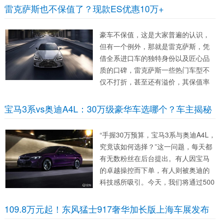
雷克萨斯也不保值了？现款ES优惠10万+
豪车不保值，这是大家普遍的认识，
但有一个例外，那就是雷克萨斯，凭
借全系进口车的独特身份以及匠心品
质的口碑，雷克萨斯一些热门车型不
仅不打折，甚至还有溢价，其保值率
也是豪华品牌中数一数二的。不过随
着现在中国汽车市场价格战愈演愈
宝马3系vs奥迪A4L：30万级豪华车选哪个？车主揭秘
烈，雷克萨斯也没能顶住，不得不加
入到价格战中。今天我们要聊的雷克
“手握30万预算，宝马3系与奥迪A4L，
萨斯ES，终端...
究竟该如何选择？”这一问题，每天都
有无数粉丝在后台提出。有人因宝马
的卓越操控而下单，有人则被奥迪的
科技感所吸引。今天，我们将通过500
位真实车主的反馈和10万公里的长测
数据，深入剖析这两款车型的优劣
109.8万元起！东风猛士917奢华加长版上海车展发布
——选择不当，三年内亏损5万并非虚