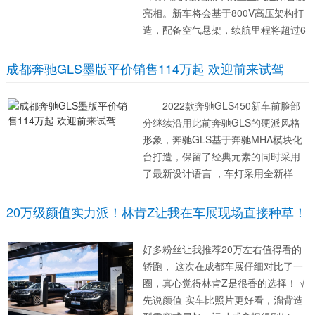
亮相。新车将会基于800V高压架构打
造，配备空气悬架，续航里程将超过6
50公里，未来将会由北京奔驰引入国
产。 来看官图，车内最吸引眼球的便
成都奔驰GLS墨版平价销售114万起 欢迎前来试驾
是全新无缝MBUX超级大屏，其尺寸...
2022款奔驰GLS450新车前脸部
分继续沿用此前奔驰GLS的硬派风格
形象，奔驰GLS基于奔驰MHA模块化
台打造，保留了经典元素的同时采用
了最新设计语言 ，车灯采用全新样
式，看起来科技感十足，超大尺寸的
进气...
20万级颜值实力派！林肯Z让我在车展现场直接种草！
好多粉丝让我推荐20万左右值得看的
轿跑， 这次在成都车展仔细对比了一
圈，真心觉得林肯Z是很香的选择！ √
先说颜值 实车比照片更好看，溜背造