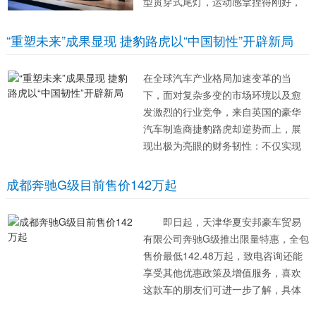
型贯穿式尾灯，运动感拿捏得刚好，
不像有些车过度设计，林肯Z属于耐看
又不烂大街的类型。 √内饰科技感拉
“重塑未来”成果显现 捷豹路虎以“中国韧性”开辟新局
满， 最吸睛的就是中控那块27英寸大
屏，操作流畅...
在全球汽车产业格局加速变革的当
下，面对复杂多变的市场环境以及愈
发激烈的行业竞争，来自英国的豪华
汽车制造商捷豹路虎却逆势而上，展
现出极为亮眼的财务韧性：不仅实现
了公司十年来最佳的8.5%息税前利润
率，自由现金流也达到历史第二高水
成都奔驰G级目前售价142万起
平，并成功达成2.78亿英镑净现金盈
余的核心战略目标。 这一系列稳健的
即日起，天津华夏安邦豪车贸易
财...
有限公司奔驰G级推出限量特惠，全包
售价最低142.48万起，致电咨询还能
享受其他优惠政策及增值服务，喜欢
这款车的朋友们可进一步了解，具体
价格详见下表：...