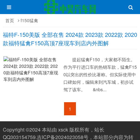
首页
f150猛禽
福特F-150美版 全部在售 2024款 2023款 2022款 2020
款福特猛禽F150高顶7座现车到店内外图解
提起猛禽F150，大家都不陌生。
作为平行进口车的热销车款，猛禽F15
0以突出的性价比著称。但实际使用中
口碑如何，编辑来到汽车城，初步试
驾了该车。 &nbs...
1
Copyright ©2024 本站由 xsck 版权所有，站长
QQ303154759.
吉ICP备2024023058号
，本站部分内容为转