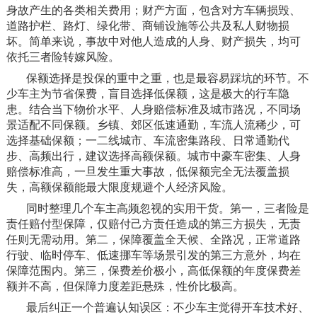
身故产生的各类相关费用；财产方面，包含对方车辆损毁、
道路护栏、路灯、绿化带、商铺设施等公共及私人财物损
坏。简单来说，事故中对他人造成的人身、财产损失，均可
依托三者险转嫁风险。
保额选择是投保的重中之重，也是最容易踩坑的环节。不
少车主为节省保费，盲目选择低保额，这是极大的行车隐
患。结合当下物价水平、人身赔偿标准及城市路况，不同场
景适配不同保额。乡镇、郊区低速通勤，车流人流稀少，可
选择基础保额；一二线城市、车流密集路段、日常通勤代
步、高频出行，建议选择高额保额。城市中豪车密集、人身
赔偿标准高，一旦发生重大事故，低保额完全无法覆盖损
失，高额保额能最大限度规避个人经济风险。
同时整理几个车主高频忽视的实用干货。第一，三者险是
责任赔付型保障，仅赔付己方责任造成的第三方损失，无责
任则无需动用。第二，保障覆盖全天候、全路况，正常道路
行驶、临时停车、低速挪车等场景引发的第三方意外，均在
保障范围内。第三，保费差价极小，高低保额的年度保费差
额并不高，但保障力度差距悬殊，性价比极高。
最后纠正一个普遍认知误区：不少车主觉得开车技术好、