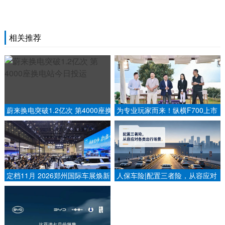
相关推荐
蔚来换电突破1.2亿次 第4000座换
为专业玩家而来！纵横F700上市
电站今日投运
限时权益价29.99万元起
定档11月 2026郑州国际车展焕新
人保车险|配置三者险，从容应对
升级 锚定中部未来出行标杆
各类出行场景