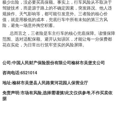
极少出险，没必要买高保额。事实上，行车风险从不取决于
驾驶技术，而是源于路上的不确定因素，突发路况、他人违
规操作、天气影响等，都可能引发意外。三者险的核心价
值，就是用极低的成本，兜底行车中所有未知的第三方风
险，避免一场意外掏空积蓄。
总而言之，三者险是车主行车的核心兜底保障。读懂保障
范围、选对适配保额、避开认知误区，才能让每一分保费都
花在实处，为日常出行筑牢坚实的风险屏障。
公司:中国人民财产保险股份有限公司榆林市
吴堡
支公司
咨询电话:6521014
地址:榆林市吴堡县人民路黄河花园人保营业厅
免责声明:市场有风险,选择需谨慎!此文仅供参考,不作买卖依
据